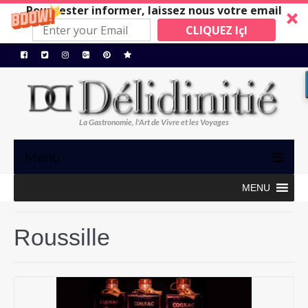
Pour rester informer, laissez nous votre email
CLIQUEZ IçI
La Gastronomie, l'Art de Vivre et les Voyages
Menu
MENU
TRIBUNE
GASTRONOMIE, ART de VIVRE
Roussille
BONS PLANS
MAISONS A SUIVRE
Restos/Hotels