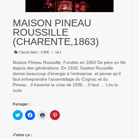
Contact
MAISON PINEAU
ROUSSILLE
(CHARENTE,1863)
Classé dans :
CAVE
|
1
Maison Pineau Roussille, Fondée en 1863 De père en fils
depuis des générations. En 1928, Gaston Roussille
donne beaucoup d’énergie à l’entreprise et pense qu’il
faut entreprendre l’assemblage du Cognac et du
Pineau…il traverse la crise de 1936 …Il faut …
Lire la
suite­­
Partager :
Cliquez
Cliquez
Cliquer
Cliquez
pour
pour
pour
pour
partager
partager
imprimer(ouvre
partager
sur
sur
dans
sur
Twitter(ouvre
Facebook(ouvre
une
Pinterest(ouvre
dans
dans
nouvelle
dans
J’aime ça :
une
une
fenêtre)
une