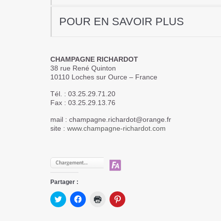
POUR EN SAVOIR PLUS
CHAMPAGNE RICHARDOT
38 rue René Quinton
10110 Loches sur Ource – France
Tél. : 03.25.29.71.20
Fax : 03.25.29.13.76
mail : champagne.richardot@orange.fr
site :
www.champagne-richardot.com
Partager :
Cliquez
Cliquez
Cliquer
Cliquez
pour
pour
pour
pour
partager
partager
imprimer(ouvre
partager
sur
sur
dans
sur