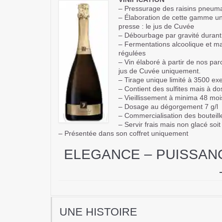
– Pressurage des raisins pneuma
– Élaboration de cette gamme un
presse : le jus de Cuvée
– Débourbage par gravité duran
– Fermentations alcoolique et ma
régulées
– Vin élaboré à partir de nos parc
jus de Cuvée uniquement.
– Tirage unique limité à 3500 ex
– Contient des sulfites mais à d
– Vieillissement à minima 48 mois
– Dosage au dégorgement 7 g/l
– Commercialisation des boutei
– Servir frais mais non glacé soit
– Présentée dans son coffret uniquement
ELEGANCE – PUISSAN
UNE HISTOIRE