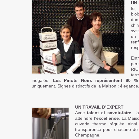
UN 
Ici
biol
don
chi
sys
un 
ren
res
Entr
per
RIC
ter
inégalée.
Les Pinots Noirs représentent 80 
uniquement. Signes distinctifs de la Maison : élégance, 
.
UN TRAVAIL D’EXPERT
Avec
talent et savoir-faire
la 
atteindre
l’excellence
. La Mais
cuverie thermo régulée ainsi q
transparence pour chacune de 
Champagne.