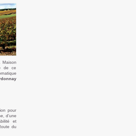
 Maison
ue de ce
romatique
rdonnay
ion pour
ne, d’une
ilité et
Route du