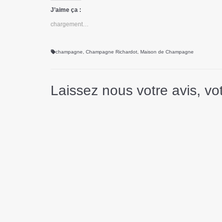
Twitter(ouvre
Facebook(ouvre
une
Pinterest(ouvre
dans
dans
nouvelle
dans
J’aime ça :
une
une
fenêtre)
une
nouvelle
nouvelle
nouvelle
chargement…
fenêtre)
fenêtre)
fenêtre)
champagne
,
Champagne Richardot
,
Maison de Champagne
Laissez nous votre avis, v