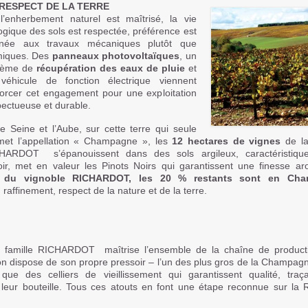
RESPECT DE LA TERRE
, l’enherbement naturel est maîtrisé, la vie
ogique des sols est respectée, préférence est
née aux travaux mécaniques plutôt que
miques. Des
panneaux photovoltaïques
, un
tème de
récupération des eaux de pluie
et
véhicule de fonction électrique viennent
forcer cet engagement pour une exploitation
pectueuse et durable.
e Seine et l’Aube, sur cette terre qui seule
met l’appellation « Champagne », les
12 hectares de vignes
de la
HARDOT s’épanouissent dans des sols argileux, caractéristiq
roir, met en valeur les Pinots Noirs qui garantissent une finesse a
% du vignoble RICHARDOT, les 20 % restants sont en Cha
raffinement, respect de la nature et de la terre.
famille RICHARDOT maîtrise l’ensemble de la chaîne de product
on dispose de son propre pressoir – l’un des plus gros de la Champag
ue des celliers de vieillissement qui garantissent qualité, traçab
leur bouteille. Tous ces atouts en font une étape reconnue sur la 