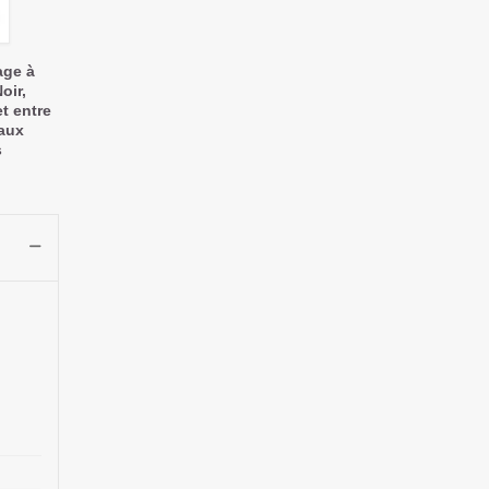
age à
oir,
t entre
aux
s