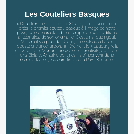
Les Couteliers Basques
« Couteliers depuis près de 30 ans, nous avons voulu
créer le premier couteau basque à l’image de notre
pays, de son caractère bien trempé, de ses traditions
ancestrales, de son originalité. C’est ainsi que naquit
Mizpira il y a plus de 10 ans, un couteau à la fois
robuste et élancé, arborant fièrement le « Lauburu », la
croix basque. Mariant innovation et créativité, au fil des
ans Bixia et Artzaina sont nés. Ils s’inscrivent dans
notre collection, toujours fidèles au Pays Basque »