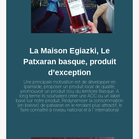
La Maison Egiazki, Le
Patxaran basque, produit
d’exception
Une principale motivation est de développer en
Iparralde, proposer un produit local de qualité,
promouvoir un produit issu du territoire Basque. A
long terme ils souhaitent créer une AOC ou un label
basé sur notre produit. Redynamiser la consommation
(en baisse) de patxaran en le rendant plus attractif, le
faire connaître à niveau national et à l’ international