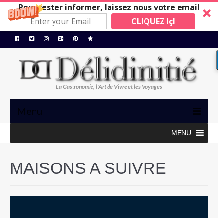
Pour rester informer, laissez nous votre email
CLIQUEZ IçI
La Gastronomie, l'Art de Vivre et les Voyages
Menu
MENU
TRIBUNE
GASTRONOMIE, ART de VIVRE
MAISONS A SUIVRE
BONS PLANS
MAISONS A SUIVRE
Restos/Hotels