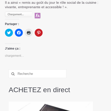
Il a ainsi « remis au goût du jour le rôle social de la cuisine :
vivante, entreprenante et accessible ! ».
Partager :
Cliquez
Cliquez
Cliquer
Cliquez
pour
pour
pour
pour
partager
partager
imprimer(ouvre
partager
sur
sur
dans
sur
Twitter(ouvre
Facebook(ouvre
une
Pinterest(ouvre
dans
dans
nouvelle
dans
J’aime ça :
une
une
fenêtre)
une
nouvelle
nouvelle
nouvelle
chargement…
fenêtre)
fenêtre)
fenêtre)
ACHETEZ en direct