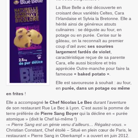
La Blue Belle a été découverte en
croisant deux variétés Celtes, Cara
l’Irlandaise et Sylvia la Bretonne. Elle a
hérité ainsi de généreux atouts
culinaires : se déguste au four, en
potage ou en purée. Cerise sur le
gâteau, on la reconnaît au premier
coup d’œil avec
ses sourires
largement fardés de violet
,
caractéristique reçue de sa parente
Cara, elle aussi bicolore et très
appréciée Outre-manche pour faire la
fameuse
« baked potato »
.
Elle est savoureuse à souhait : au four,
en
purée, dans un potage ou même
en frites
!
Elle a accompagné
le Chef Nicolas Le Bec
durant l’aventure
de son restaurant Rue Le Bec à Lyon. C’est aussi la pomme de
terre préférée de
Pierre Sang Boyer
qui la décline en « purée
atomique » (dixit le Chef lui-même !)
-«
Pierre Sang est un génie venu d’ailleurs… Régalez-vous
. »
Christian Constant, Chef étoilé – Situé en plein cœur de Paris, le
restaurant « Pierre Sang in Oberkampf » a ouvert en juin 2012.