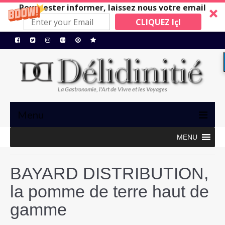
Pour rester informer, laissez nous votre email
CLIQUEZ IçI
La Gastronomie, l'Art de Vivre et les Voyages
Menu
MENU
TRIBUNE
GASTRONOMIE, ART de VIVRE
BAYARD DISTRIBUTION,
BONS PLANS
la pomme de terre haut de
MAISONS A SUIVRE
gamme
Restos/Hotels