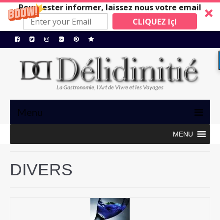
Pour rester informer, laissez nous votre email
CLIQUEZ IçI
La Gastronomie, l'Art de Vivre et les Voyages
Menu
MENU
TRIBUNE
GASTRONOMIE, ART de VIVRE
DIVERS
BONS PLANS
MAISONS A SUIVRE
Restos/Hotels