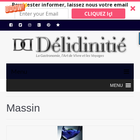
Pour rester informer, laissez nous votre email
CLIQUEZ IçI
La Gastronomie, l'Art de Vivre et les Voyages
Menu
MENU
TRIBUNE
GASTRONOMIE, ART de VIVRE
Massin
BONS PLANS
MAISONS A SUIVRE
Restos/Hotels