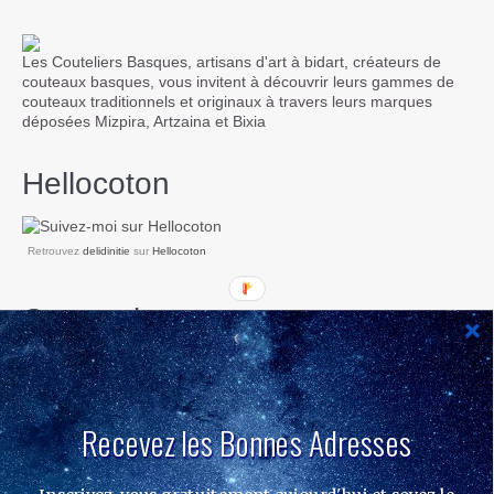
Les Couteliers Basques, artisans d'art à bidart, créateurs de
couteaux basques, vous invitent à découvrir leurs gammes de
couteaux traditionnels et originaux à travers leurs marques
déposées Mizpira, Artzaina et Bixia
Hellocoton
Retrouvez
delidinitie
sur
Hellocoton
Categories
Recevez les Bonnes Adresses
Hellocoton
Retrouvez
delidinitie
sur
Hellocoton