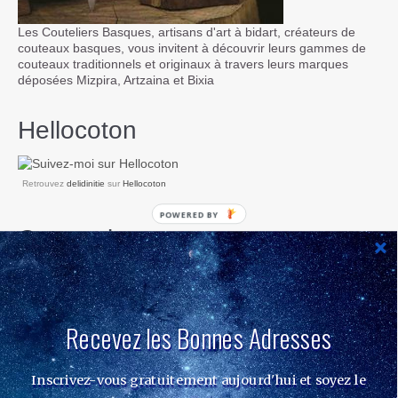
Les Couteliers Basques, artisans d'art à bidart, créateurs de
couteaux basques, vous invitent à découvrir leurs gammes de
couteaux traditionnels et originaux à travers leurs marques
déposées Mizpira, Artzaina et Bixia
Hellocoton
Retrouvez
delidinitie
sur
Hellocoton
POWERED BY
Categories
Recevez les Bonnes Adresses
Hellocoton
Inscrivez-vous gratuitement aujourd'hui et soyez le
Retrouvez
delidinitie
sur
Hellocoton