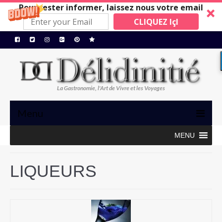
Pour rester informer, laissez nous votre email
CLIQUEZ IçI
La Gastronomie, l'Art de Vivre et les Voyages
Menu
MENU
TRIBUNE
GASTRONOMIE, ART de VIVRE
LIQUEURS
BONS PLANS
MAISONS A SUIVRE
Restos/Hotels