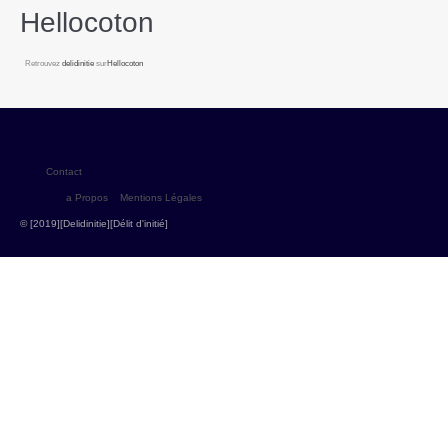
Hellocoton
Retrouvez
delidinitie
sur
Hellocoton
Contact
a Propos
Mentions Légales
© [2019][Delidinitie][Délit d'initié]