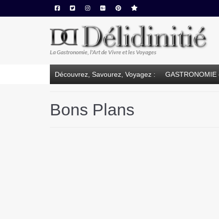
La Gastronomie, l'Art de Vivre et les Voyages
Découvrez, Savourez, Voyagez :
GASTRONOMIE 
Bons Plans
Aucune publication trouvée.