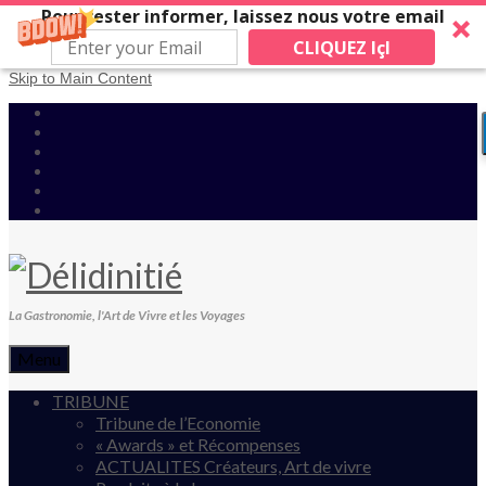
Pour rester informer, laissez nous votre email
CLIQUEZ IçI
Skip to Main Content
La Gastronomie, l'Art de Vivre et les Voyages
Menu
TRIBUNE
Tribune de l’Economie
« Awards » et Récompenses
ACTUALITES Créateurs, Art de vivre