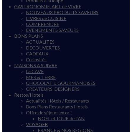
Produits à la loupe
GASTRONOMIE, ART de VIVRE
NOUVEAUX PRODUITS SAVEURS
LIVRES de CUISINE
COMPRENDRE
EVENEMENTS SAVEURS
BONS PLANS
ACTUALITES
DECOUVERTES
CADEAUX
Curiosités
MAISONS A SUIVRE
La CAVE
MER & TERRE
CHOCOLAT & GOURMANDISES
CREATEURS, DESIGNERS
Restos/Hotels
Actualités Hôtels / Restaurants
Bons Plans Restaurants Hotels
Offre de séjours en or !
NOEL et JOUR de L’AN
VOYAGER
FRANCE & NOS REGIONS