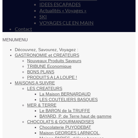
IDEES ESCAPADES
Actualités « Voyages »
SKI
VOYAGES CLE EN MAIN
Contact
MENU
MENU
Découvrez, Savourez, Voyagez :
GASTRONOMIE et CREATEURS
Nouveaux Produits Saveurs
TRIBUNE Economique
BONS PLANS
PRODUITS A LA LOUPE !
MAISONS A SUIVRE
LES CREATEURS
La Maison BERNARDAUD
LES COUTELIERS BASQUES
MER & TERRE
Le BARON de la TRUFFE
BAYARD, P. de Terre haut de gamme
CHOCOLATS & GOURMANDISES
Chocolaterie PUYODEBAT
Maison GEORGES LARNICOL,