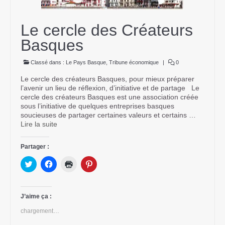
Contact
Le cercle des Créateurs
Basques
Classé dans :
Le Pays Basque
,
Tribune économique
|
0
Le cercle des créateurs Basques, pour mieux préparer
l’avenir un lieu de réflexion, d’initiative et de partage Le
cercle des créateurs Basques est une association créée
sous l’initiative de quelques entreprises basques
soucieuses de partager certaines valeurs et certains …
Lire la suite­­
Partager :
Cliquez
Cliquez
Cliquer
Cliquez
pour
pour
pour
pour
partager
partager
imprimer(ouvre
partager
sur
sur
dans
sur
Twitter(ouvre
Facebook(ouvre
une
Pinterest(ouvre
dans
dans
nouvelle
dans
J’aime ça :
une
une
fenêtre)
une
nouvelle
nouvelle
nouvelle
chargement…
fenêtre)
fenêtre)
fenêtre)