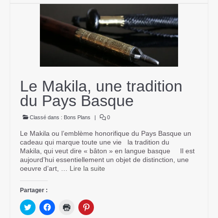
Le Makila, une tradition
du Pays Basque
Classé dans :
Bons Plans
|
0
Le Makila ou l’emblème honorifique du Pays Basque un
cadeau qui marque toute une vie la tradition du
Makila, qui veut dire « bâton » en langue basque Il est
aujourd’hui essentiellement un objet de distinction, une
oeuvre d’art, …
Lire la suite­­
Partager :
Cliquez
Cliquez
Cliquer
Cliquez
pour
pour
pour
pour