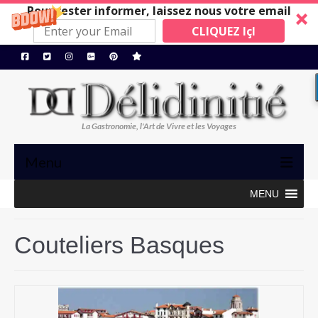
Pour rester informer, laissez nous votre email
CLIQUEZ IçI
La Gastronomie, l'Art de Vivre et les Voyages
Menu
MENU
TRIBUNE
GASTRONOMIE, ART de VIVRE
Couteliers Basques
BONS PLANS
MAISONS A SUIVRE
Restos/Hotels