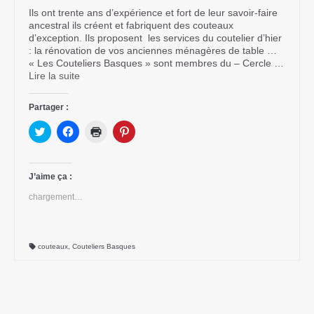
Ils ont trente ans d’expérience et fort de leur savoir-faire
ancestral ils créent et fabriquent des couteaux
d’exception. Ils proposent les services du coutelier d’hier
: la rénovation de vos anciennes ménagères de table …
« Les Couteliers Basques » sont membres du – Cercle …
Lire la suite­­
Partager :
Cliquez
Cliquez
Cliquer
Cliquez
pour
pour
pour
pour
partager
partager
imprimer(ouvre
partager
sur
sur
dans
sur
Twitter(ouvre
Facebook(ouvre
une
Pinterest(ouvre
dans
dans
nouvelle
dans
J’aime ça :
une
une
fenêtre)
une
nouvelle
nouvelle
nouvelle
chargement…
fenêtre)
fenêtre)
fenêtre)
couteaux
,
Couteliers Basques