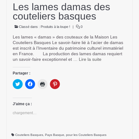
Les lames damas des
couteliers basques
Classé dans :
Produits à la loupe !
|
0
Les lames « damas » des couteaux de la Maison Les
Couteliers Basques Le savoir-faire lié à l’acier de damas
est inscrit à l’Inventaire du patrimoine culturel immatériel
en France. La production des lames damas requiert
un savoir-faire exceptionnel et …
Lire la suite­­
Partager :
Cliquez
Cliquez
Cliquer
Cliquez
pour
pour
pour
pour
partager
partager
imprimer(ouvre
partager
sur
sur
dans
sur
Twitter(ouvre
Facebook(ouvre
une
Pinterest(ouvre
dans
dans
nouvelle
dans
J’aime ça :
une
une
fenêtre)
une
nouvelle
nouvelle
nouvelle
chargement…
fenêtre)
fenêtre)
fenêtre)
Couteliers Basques
,
Pays Basque
,
pour les Couteliers Basques