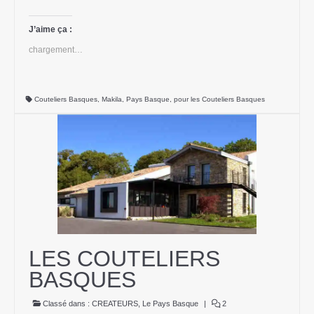
partager
partager
imprimer(ouvre
partager
sur
sur
dans
sur
Twitter(ouvre
Facebook(ouvre
une
Pinterest(ouvre
dans
dans
nouvelle
dans
J’aime ça :
une
une
fenêtre)
une
nouvelle
nouvelle
nouvelle
chargement…
fenêtre)
fenêtre)
fenêtre)
Couteliers Basques
,
Makila
,
Pays Basque
,
pour les Couteliers Basques
LES COUTELIERS
BASQUES
Classé dans :
CREATEURS
,
Le Pays Basque
|
2