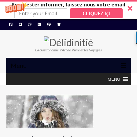
Pour rester informer, laissez nous votre email
CLIQUEZ IçI
La Gastronomie, l'Art de Vivre et les Voyages
Menu
MENU
TRIBUNE
GASTRONOMIE, ART de VIVRE
BONS PLANS
MAISONS A SUIVRE
Restos/Hotels