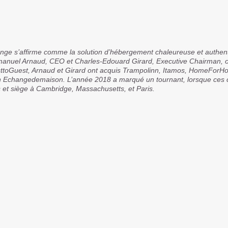
e s’affirme comme la solution d’hébergement chaleureuse et authent
nuel Arnaud, CEO et Charles-Edouard Girard, Executive Chairman, ont
toGuest, Arnaud et Girard ont acquis Trampolinn, Itamos, HomeForHome,
en Echangedemaison. L’année 2018 a marqué un tournant, lorsque ces 
et siège à Cambridge, Massachusetts, et Paris.