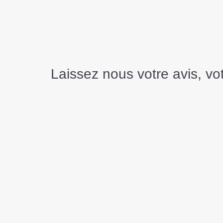
temps et des compétences qui nous
échappent parfois. Alors
qu’ils planifient...
Laissez nous votre avis, v