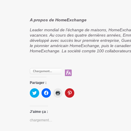
A propos de HomeExchange
Leader mondial de l’échange de maisons, HomeExchang
vacances. Au cours des quatre dernières années, Emma
développé avec succès leur première entreprise, Guest
le pionnier américain HomeExchange, puis le canadi
HomeExchange. La société compte 100 collaborateurs 
Partager :
Cliquez
Cliquez
Cliquer
Cliquez
pour
pour
pour
pour
partager
partager
imprimer(ouvre
partager
sur
sur
dans
sur
Twitter(ouvre
Facebook(ouvre
une
Pinterest(ouvre
dans
dans
nouvelle
dans
J’aime ça :
une
une
fenêtre)
une
nouvelle
nouvelle
nouvelle
chargement…
fenêtre)
fenêtre)
fenêtre)