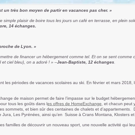
t un très bon moyen de partir en vacances pas cher. »
 simple plaisir de boire tous les jours un café en terrasse, en plein sol
ore, 14 échanges.
 proche de Lyon. »
ermettre de financer un hébergement comme tel. Et on se sent comme 
 et ciel bleu), on a adoré ! » –
Jean-Baptiste, 12 échanges
.
nt les périodes de vacances scolaires au
ski
. En février et mars 2018
échange de maison permet de faire l’impasse sur le budget hébergement
pour tous les goûts dans l
es offres de HomeExchange
, et chacun peut 
les sommets, et bien sûr des centaines de chalets et d’appartements.
 Jura, Les Pyrénées, ainsi qu’en Suisse à Crans Montana, Klosters et d
les familles de découvrir un nouveau sport, une nouvelle activité qui l