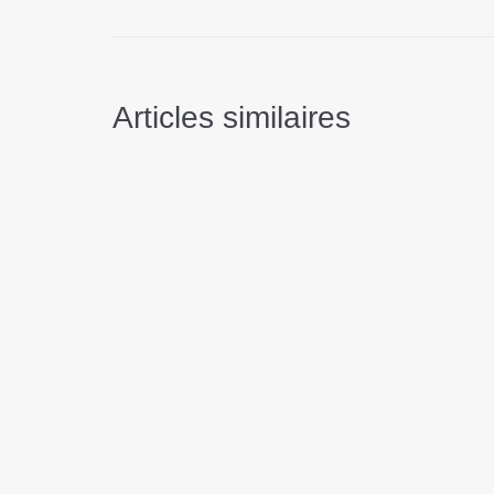
Articles similaires
ou aller faire du ski cette
Hébe
année ? quelques idées
hôte
en France
vac
faire du ski , oui mais où ? quelques
pour
infos …. Vous vous demandez où...